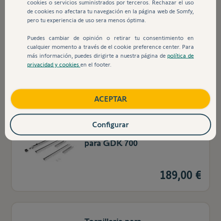
cookies o servicios suministrados por terceros. Rechazar el uso
de cookies no afectara tu navegación en la página web de Somfy,
pero tu experiencia de uso sera menos óptima.
Motor de recambio para GDK
Puedes cambiar de opinión o retirar tu consentimiento en
cualquier momento a través de el cookie preference center. Para
700
más información, puedes dirigirte a nuestra página de
política de
privacidad y cookies
en el footer.
ACEPTAR
Configurar
Rail en 3 partes de recambio
para GDK 700
189,00 €