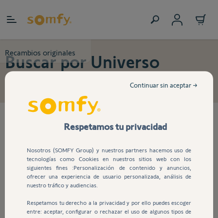
Ir al contenido
Recambios originales
Buscar por Universo
Continuar sin aceptar →
47
productos encontrados
Respetamos tu privacidad
Nosotros (SOMFY Group) y nuestros partners hacemos uso de
tecnologías como Cookies en nuestros sitios web con los
Tapa Trasera de recambio para
siguientes fines :Personalización de contenido y anuncios,
GDK 700
ofrecer una experiencia de usuario personalizada, análisis de
nuestro tráfico y audiencias.
Respetamos tu derecho a la privacidad y por ello puedes escoger
entre: aceptar, configurar o rechazar el uso de algunos tipos de