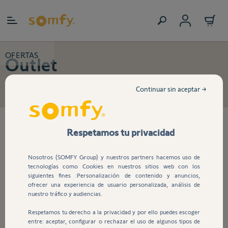
Ir al contenido
OFERTAS
Outlet
Continuar sin aceptar →
8
productos encontrados
Respetamos tu privacidad
Nosotros (SOMFY Group) y nuestros partners hacemos uso de
tecnologías como Cookies en nuestros sitios web con los
Sensor de movimiento con
siguientes fines :Personalización de contenido y anuncios,
alarma exterior
ofrecer una experiencia de usuario personalizada, análisis de
nuestro tráfico y audiencias.
Respetamos tu derecho a la privacidad y por ello puedes escoger
294,99 €
368,74 €
entre: aceptar, configurar o rechazar el uso de algunos tipos de