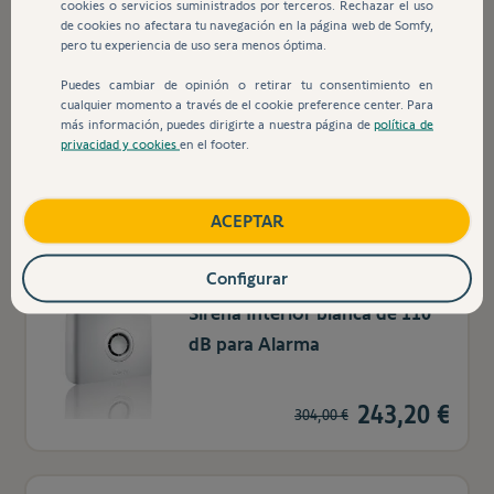
cookies o servicios suministrados por terceros. Rechazar el uso
de cookies no afectara tu navegación en la página web de Somfy,
pero tu experiencia de uso sera menos óptima.
Sensor de movimiento
Puedes cambiar de opinión o retirar tu consentimiento en
cualquier momento a través de el cookie preference center. Para
interior para hogar con
más información, puedes dirigirte a nuestra página de
política de
mascotas pequeñas
privacidad y cookies
en el footer.
131,84 €
164,80 €
ACEPTAR
Configurar
Sirena Interior blanca de 110
dB para Alarma
243,20 €
304,00 €