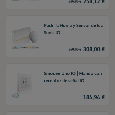
258,12 €
336,80 €
Pack TaHoma y Sensor de luz
Sunis IO
308,00 €
358,00 €
Smoove Uno IO | Mando con
receptor de señal IO
184,94 €