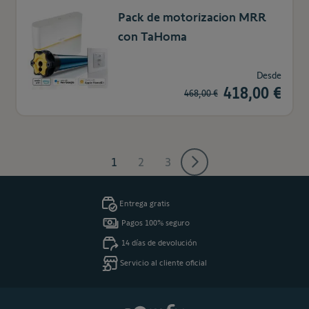
Pack de motorizacion MRR
con TaHoma
Desde
418,00 €
468,00 €
1
2
3
Actualmente estás leyendo página
Página
Página
Entrega gratis
Pagos 100% seguro
14 días de devolución
Servicio al cliente oficial