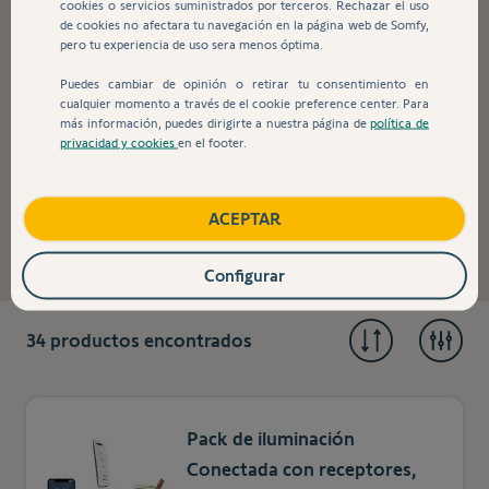
cookies o servicios suministrados por terceros. Rechazar el uso
de cookies no afectara tu navegación en la página web de Somfy,
pero tu experiencia de uso sera menos óptima.
Smart Home
Puedes cambiar de opinión o retirar tu consentimiento en
cualquier momento a través de el cookie preference center. Para
más información, puedes dirigirte a nuestra página de
política de
Control remoto por app con escenarios individuales y
privacidad y cookies
en el footer.
mucho más: descubra las ventajas de un hogar
inteligente y conectado, como un mayor confort en la
ACEPTAR
vivienda, una reducción de los costes energéticos, una
mayor seguridad y mucho más.
Configurar
34
productos encontrados
Pack de iluminación
Conectada con receptores,