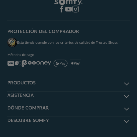
PROTECCIÓN DEL COMPRADOR
Esta tienda cumple con los criterios de calidad de Trusted Shops
Métodos de pago
PRODUCTOS
Persianas y estores exteriores motorizados
ASISTENCIA
Cortinas y estores motorizados eléctricos
Realizar devoluciones
DÓNDE COMPRAR
Toldos y pérgolas motorizadas
Información de envios
Puertas de garaje y cancelas motorizadas
Buscar instalador
DESCUBRE SOMFY
Descarga manuales
Cámaras, alarmas y sistemas de seguridad
Solicitar un presupuesto
Preguntas frecuentes
Calefacción e iluminación
Acerca de Somfy
Shop Online
Videos y tutoriales