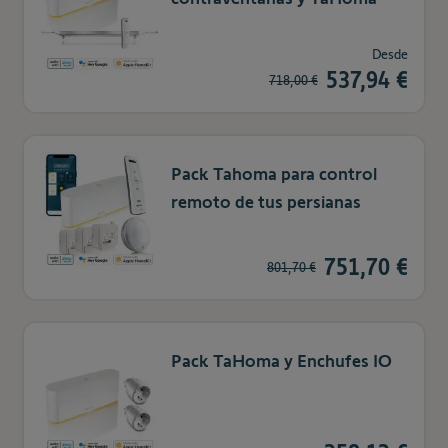
Desde
537,94 €
718,00 €
Pack Tahoma para control
remoto de tus persianas
751,70 €
801,70 €
Pack TaHoma y Enchufes IO