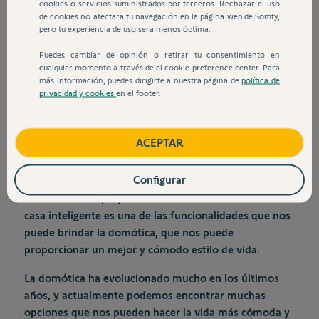
cookies o servicios suministrados por terceros. Rechazar el uso
de cookies no afectara tu navegación en la página web de Somfy,
pero tu experiencia de uso sera menos óptima.
Puedes cambiar de opinión o retirar tu consentimiento en
cualquier momento a través de el cookie preference center. Para
más información, puedes dirigirte a nuestra página de
política de
privacidad y cookies
en el footer.
La domótica permite un ahorro de tiempo, un
aumento de la eficiencia de energía, así como una
buena gestión de la seguridad y el confort de tu casa.
ACEPTAR
Imagínate que al salir de trabajar pudieras decirle a tu
Configurar
casa que realice determinada acción, como poner la
calefacción o ir preparando el café. Sin duda tener una
casa inteligente es una de las funcionalidades que nos
puede brindar la domótica, que nos puede
proporcionar un mejor y cómodo estilo de vida.
La domótica ha evolucionado mucho en los últimos
años, y actualmente podemos encontrar muchas
opciones que nos pueden hacer la vida más cómoda y