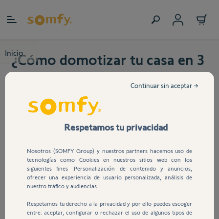
Ir al contenido
Inicio
¿Cómo domotizar tu casa en 3
pasos con TaHoma?
Continuar sin aceptar →
Cada vez tenemos menos tiempo libre, esto se debe al
Respetamos tu privacidad
ritmo de vida que marca la sociedad, con las jornadas
de trabajo, los desplazamientos, las tareas fuera del
Nosotros (SOMFY Group) y nuestros partners hacemos uso de
hogar… Por estas razones cada vez necesitamos más
tecnologías como Cookies en nuestros sitios web con los
herramientas que mejoren nuestra calidad de vida,
siguientes fines :Personalización de contenido y anuncios,
como la domótica.
ofrecer una experiencia de usuario personalizada, análisis de
nuestro tráfico y audiencias.
¿Aún no sabes cómo domotizar tu casa? ¡Pues sigue
Respetamos tu derecho a la privacidad y por ello puedes escoger
leyendo!
entre: aceptar, configurar o rechazar el uso de algunos tipos de