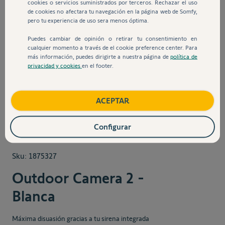
cookies o servicios suministrados por terceros. Rechazar el uso
de cookies no afectara tu navegación en la página web de Somfy,
pero tu experiencia de uso sera menos óptima.
Puedes cambiar de opinión o retirar tu consentimiento en
cualquier momento a través de el cookie preference center. Para
más información, puedes dirigirte a nuestra página de
política de
privacidad y cookies
en el footer.
View larger image
View larger image
View larger image
View larger
ACEPTAR
Configurar
Sku:
1875327
Outdoor Camera 2 -
Blanca
Máxima disuasión gracias a tu sirena integrada