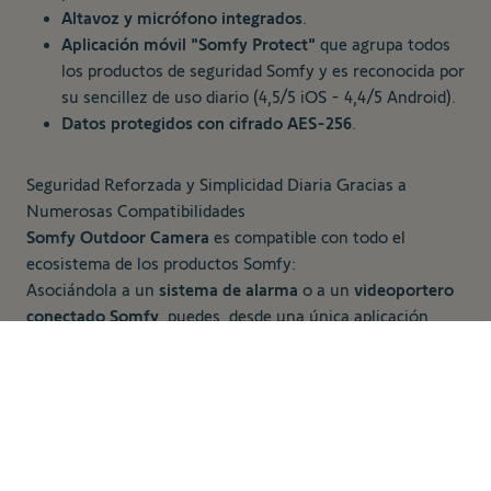
Altavoz y micrófono integrados
.
Aplicación móvil "Somfy Protect"
que agrupa todos
los productos de seguridad Somfy y es reconocida por
su sencillez de uso diario (4,5/5 iOS - 4,4/5 Android).
Datos protegidos con cifrado AES-256
.
Seguridad Reforzada y Simplicidad Diaria Gracias a
Numerosas Compatibilidades
Somfy Outdoor Camera
es compatible con todo el
ecosistema de los productos Somfy:
Asociándola a un
sistema de alarma
o a un
videoportero
conectado Somfy
, puedes, desde una única aplicación
"Somfy Protect"
, reforzar la seguridad de tu hogar y, por
229,00 €
Añadir al carrito
ejemplo, seguir a un repartidor en tu jardín.
Outdoor Camera
también es compatible con
TaHoma®
.
Podrás crear escenarios que permitan la activación
automática de la protección cuando salgas de casa o el
cierre automático de tus persianas en caso de detección.