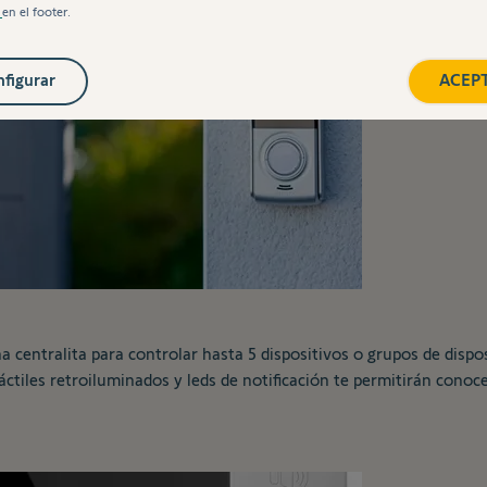
s
en el footer.
figurar
ACEP
 centralita para controlar hasta 5 dispositivos o grupos de dispo
áctiles retroiluminados y leds de notificación te permitirán cono