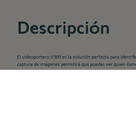
Descripción
El videoportero V300 es la solución perfecta para identif
captura de imágenes permitirá que puedas ver quien llam
Su instalación te tomara pocos minutos gracias a que sol
vivienda unifamiliar o en un duplex, adosado o casa multi