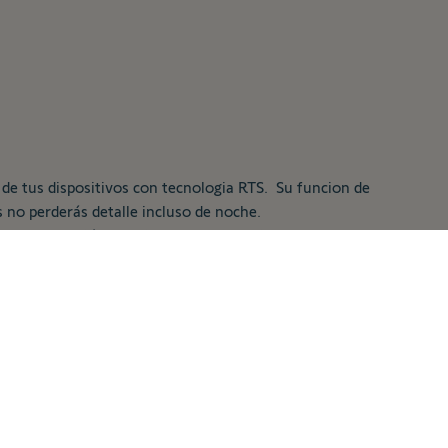
l de tus dispositivos con tecnologia RTS. Su funcion de
 no perderás detalle incluso de noche.
e configuración permite que se pueda instalar en una