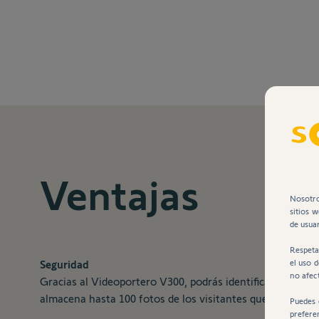
Ventajas
Nosotro
sitios 
de usuar
Respeta
el uso 
Seguridad
no afec
Gracias al Videoportero V300, podrás identificar a tus v
almacena hasta 100 fotos de los visitantes que no reciben
Puedes 
prefere