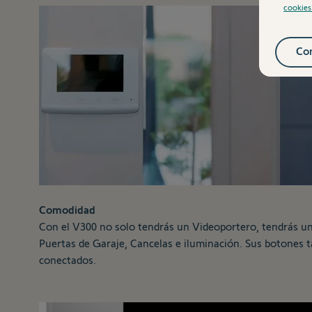
cookie
Con
Comodidad
Con el V300 no solo tendrás un Videoportero, tendrás una
Puertas de Garaje, Cancelas e iluminación. Sus botones t
conectados.