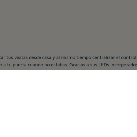
icar tus visitas desde casa y al mismo tiempo centralizar el contro
ó a tu puerta cuando no estabas. Gracias a sus LEDs incorporados
o deberás conectarlo para comenzar a disfrutarlo, además su dobl
familiar.