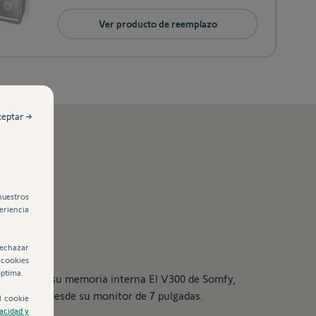
Ver producto de reemplazo
ceptar →
nuestros
eriencia
rechazar
 cookies
óptima.
s. Gracias a su memoria interna El V300 de Somfy,
eliminarlas desde su monitor de 7 pulgadas.
l cookie
vacidad y