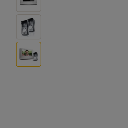
View larger image
View larger image