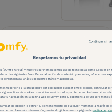
Ventajas
Descripción
Compatibilidades
Continuar sin a
Respetamos tu privacidad
s (SOMFY Group) y nuestros partners hacemos uso de tecnologías como Cookies en 
web con los siguientes fines :Personalización de contenido y anuncios, ofrecer una exp
io personalizada, análisis de nuestro tráfico y audiencias.
mos tu derecho a la privacidad y por ello puedes escoger entre: aceptar, configurar o 
de algunos tipos de cookies o servicios suministrados por terceros. Rechazar el uso de
tara tu navegación en la página web de Somfy, pero tu experiencia de uso sera menos 
isitantes antes de que ingresen a tu hogar incluso cuando no esta
 contestación y su fácil interfaz te permite verlas, guardarlas o 
cambiar de opinión o retirar tu consentimiento en cualquier momento a través de e
nce center. Para más información, puedes dirigirte a nuestra página de
política de pri