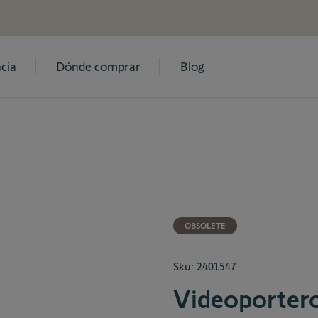
cia
Dónde comprar
Blog
OBSOLETE
Sku:
2401547
Videoportero