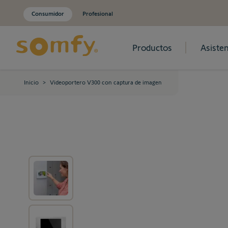
Consumidor
Profesional
Productos
Asisten
Ir al contenido
Inicio
>
Videoportero V300 con captura de imagen
View larger image
View larger image