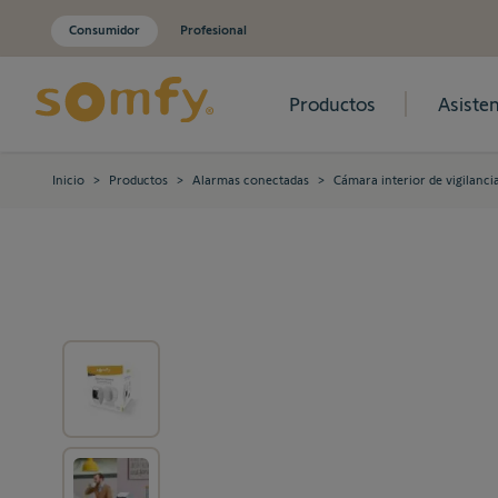
Consumidor
Profesional
Productos
Asisten
Ir al contenido
Inicio
>
Productos
>
Alarmas conectadas
>
Cámara interior de vigilanc
View larger image
View larger image