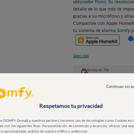
obturador físico. Su resoluci
detalle de lo que más te impo
gracias a su micrófono y alta
Compatible con Apple HomeKi
tu sistema de alarma Somfy p
Saber más
Envíos en 72h
Continuar sin a
Entrega gratis
Respetamos tu privacidad
Descripción
Características
Documentos
s (SOMFY Group) y nuestros partners hacemos uso de tecnologías como Cookies en 
web con los siguientes fines :Personalización de contenido y anuncios, ofrecer una exp
io personalizada, análisis de nuestro tráfico y audiencias.