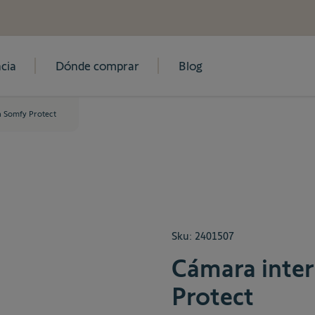
cia
Dónde comprar
Blog
ia Somfy Protect
Sku:
2401507
Cámara inter
Protect