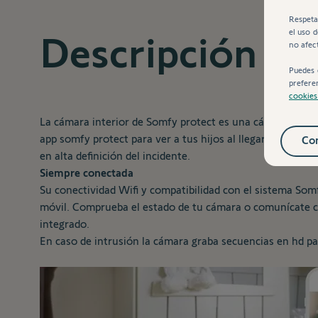
Respeta
el uso 
Descripción
no afec
Puedes 
prefere
cookie
La cámara interior de Somfy protect es una cámara de se
app somfy protect para ver a tus hijos al llegar a casa y 
Con
en alta definición del incidente.
Siempre conectada
Su conectividad Wifi y compatibilidad con el sistema Somf
móvil. Comprueba el estado de tu cámara o comunícate co
integrado.
En caso de intrusión la cámara graba secuencias en hd p