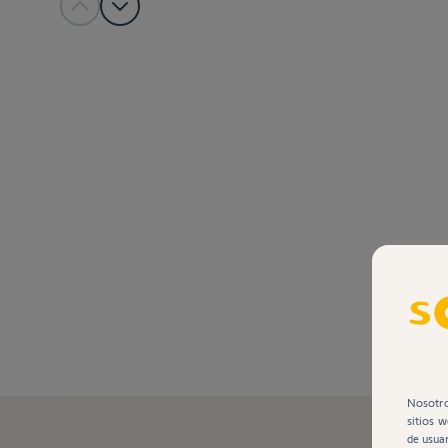
View larger image
View larger image
View larger image
Nosotro
sitios 
de usuar