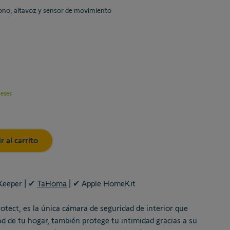
fono, altavoz y sensor de movimiento
reses
r al carrito
eeper | ✔
TaHoma
| ✔ Apple HomeKit
tect, es la única cámara de seguridad de interior que
ad de tu hogar, también protege tu intimidad gracias a su