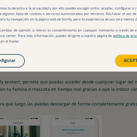
mos tu derecho a la privacidad y por ello puedes escoger entre: aceptar, configurar o 
de algunos tipos de cookies o servicios suministrados por terceros. Rechazar el uso de
tara tu navegación en la página web de Somfy, pero tu experiencia de uso sera menos 
cambiar de opinión o retirar tu consentimiento en cualquier momento a través de e
nce center. Para más información, puedes dirigirte a nuestra página de
política de pri
s
en el footer.
guridad conectada y respetuosa con tu privacidad. Accede a imag
comunícate con ellos gracias a su
altavoz y micrófono incorporad
figurar
ACEP
y protect, permite que puedas acceder desde cualquier lugar del m
n tu familia o mascota en tiempo real gracias a que la indoor ca
ara que luego las puedas descargar de forma completemante gratis