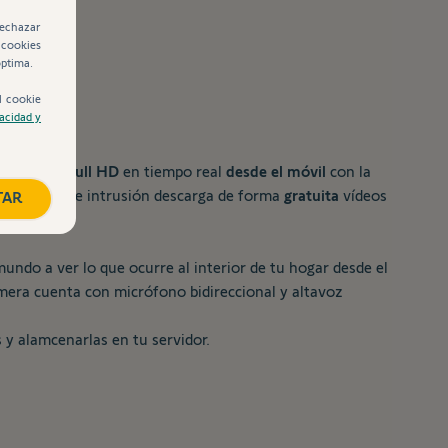
rechazar
 cookies
óptima.
l cookie
vacidad y
en y vídeo
Full HD
en tiempo real
desde el móvil
con la
o
. En caso de intrusión descarga de forma
gratuita
vídeos
TAR
undo a ver lo que ocurre al interior de tu hogar desde el
mera cuenta con micrófono bidireccional y altavoz
 y alamcenarlas en tu servidor.