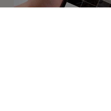
Contenido
1 Indoor camera Somfy protect
1 cable USB - micro USB 3 mt
Adaptador a la corriente (5 V/ 1.5 A)