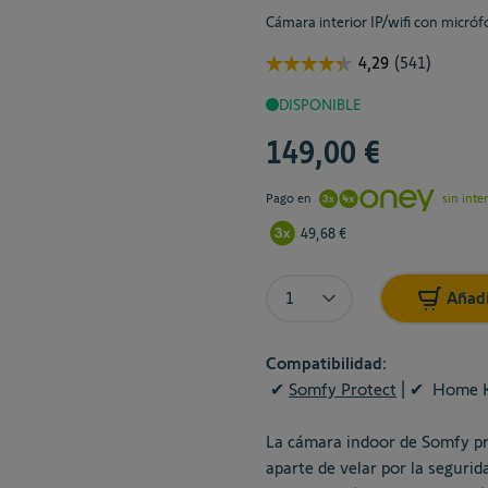
Cámara interior IP/wifi con micró
DISPONIBLE
149,00 €
Pago en
sin inte
49,68 €
Cantidad
Añadi
Compatibilidad:
✔
Somfy Protect
| ✔ Home K
La cámara indoor de Somfy pro
aparte de velar por la segurid