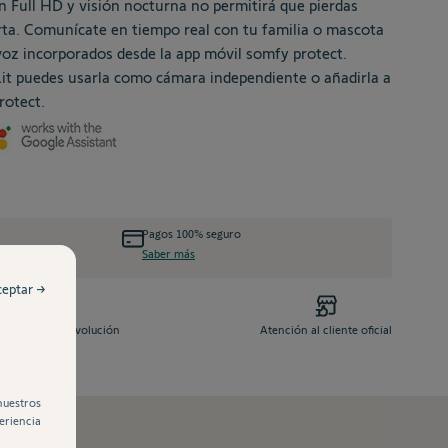
ón Full HD y visión nocturna no permitirá que pierdas
rta. Comunícate en tiempo real con tu familia o mascota
voz incorporados desde la app móvil somfy protect.
t puedes usarla como cámara independiente o añadirla a
rotect.
Pagos 100% seguro
Saber más
ceptar →
14 días de devolución
Atención al cliente oficial
nuestros
eriencia