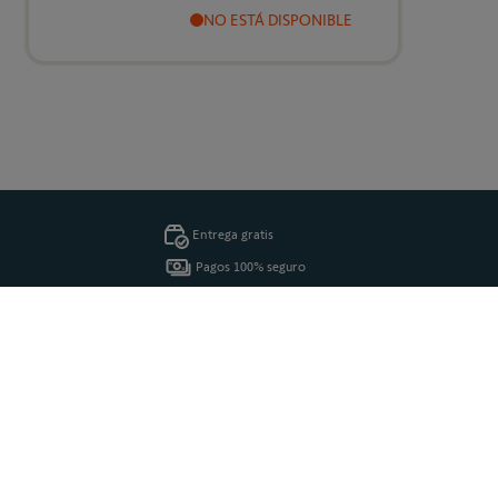
NO ESTÁ DISPONIBLE
Entrega gratis
Pagos 100% seguro
14 días de devolución
89,00 €
Añadir al carrito
Servicio al cliente oficial