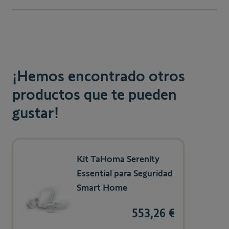
Fácil de Instalación. Incluye pila.
¡Hemos encontrado otros
productos que te pueden
gustar!
Navigating through the elements of the carousel is possible us
Press to skip carousel
Kit TaHoma Serenity
Essential para Seguridad
Smart Home
553,26 €