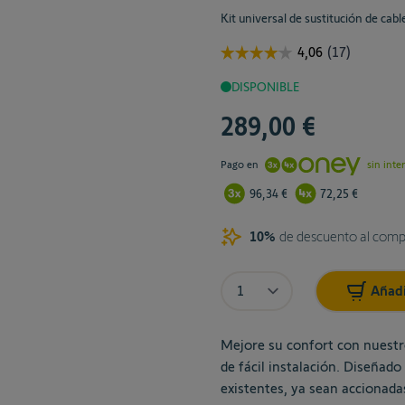
Kit universal de sustitución de cab
DISPONIBLE
289,00 €
Pago en
sin inte
96,34 €
72,25 €
10%
de descuento al com
Cantidad
10%
Añadi
15%
Mejore su confort con nuestr
de fácil instalación. Diseñad
existentes, ya sean accionada