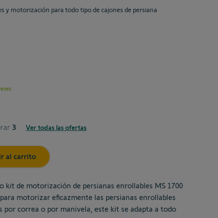
les y motorización para todo tipo de cajones de persiana
reses
prar
3
Ver todas las ofertas
3
r al carrito
5
o kit de motorización de persianas enrollables MS 1700
o para motorizar eficazmente las persianas enrollables
s por correa o por manivela, este kit se adapta a todo