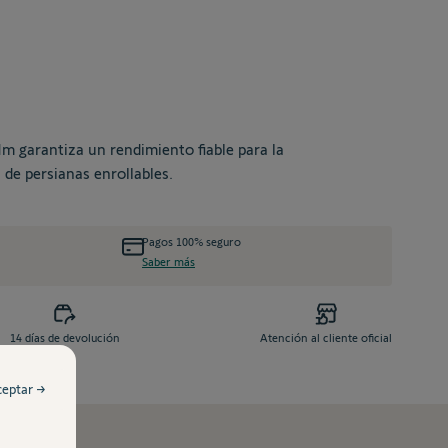
m garantiza un rendimiento fiable para la
de persianas enrollables.
Pagos 100% seguro
Saber más
14 días de devolución
Atención al cliente oficial
ceptar →
os