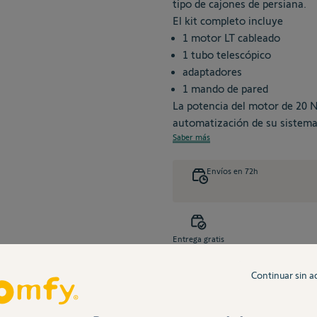
tipo de cajones de persiana.
El kit completo incluye
1 motor LT cableado
1 tubo telescópico
adaptadores
1 mando de pared
La potencia del motor de 20 N
automatización de su sistema 
Saber más
Envíos en 72h
Entrega gratis
Continuar sin a
entajas
Descripción
Características
Document