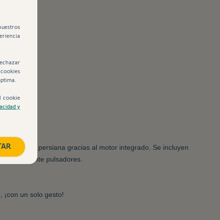
nuestros
eriencia
rechazar
 cookies
óptima.
l cookie
vacidad y
TAR
 tamaño de la persiana gracias al motor integrado. Se incluyen
motor mediante pulsadores.
, ¡con un solo gesto!