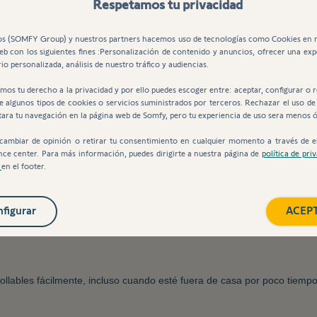
Respetamos tu privacidad
s (SOMFY Group) y nuestros partners hacemos uso de tecnologías como Cookies en 
web con los siguientes fines :Personalización de contenido y anuncios, ofrecer una exp
io personalizada, análisis de nuestro tráfico y audiencias.
mos tu derecho a la privacidad y por ello puedes escoger entre: aceptar, configurar o 
de algunos tipos de cookies o servicios suministrados por terceros. Rechazar el uso de
tara tu navegación en la página web de Somfy, pero tu experiencia de uso sera menos 
cambiar de opinión o retirar tu consentimiento en cualquier momento a través de e
s persianas a la
automatización
nce center. Para más información, puedes dirigirte a nuestra página de
política de pri
nrollables, directamente desde el interrupto
s
en el footer.
figurar
ACEP
te el tubo telescópico a la anchura de su instalación, sin modificar el
sencilla. L
os
finales de carrera
se ajustan fácilmente en el cabezal del 
ollables fácilmente, incluso cuando esté fuera de casa por poco tiempo