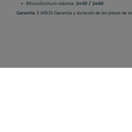
Altura/anchura máxima:
2m50 / 2m60
Garantía:
5 AÑOS Garantía y duración de las piezas de r
Detalles y espe
Included
1 motor LT con cable de 2,5 m integrado en un tubo