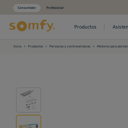
Consumidor
Profesional
Productos
Asisten
Ir al contenido
Inicio
>
Productos
>
Persianas y contraventanas
>
Motores para persia
View larger image
View larger image