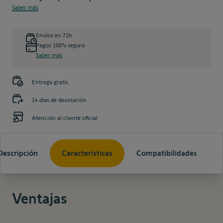
Saber más
Envíos en 72h
Pagos 100% seguro
Saber más
Entrega gratis
14 días de devolución
Atención al cliente oficial
Descripción
Características
Compatibilidades
Ventajas