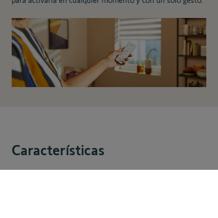
para activarla en cualquier momento y con un solo gesto.
Características
Características
129,00 €
Añadir al carrito
técnicas
Alimentación:
1 pila CR2430 de 3V (incluida)
Ambiente de uso:
Interior