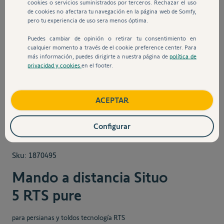
cookies o servicios suministrados por terceros. Rechazar el uso
de cookies no afectara tu navegación en la página web de Somfy,
pero tu experiencia de uso sera menos óptima.
Puedes cambiar de opinión o retirar tu consentimiento en
cualquier momento a través de el cookie preference center. Para
más información, puedes dirigirte a nuestra página de
política de
privacidad y cookies
en el footer.
View larger image
View larger image
View larger image
View larger
ACEPTAR
Configurar
Sku:
1870495
Mando a distancia Situo
5 RTS pure
para persianas y toldos tecnología RTS