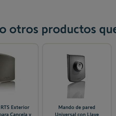
 otros productos que
e using the tab key. You can skip the carousel or go straight to c
 RTS Exterior
Mando de pared
para Cancela y
Universal con Llave