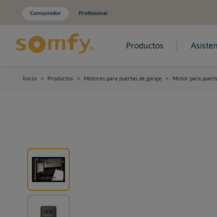
Consumidor
Profesional
Productos
Asisten
Ir al contenido
Inicio
>
Productos
>
Motores para puertas de garaje
>
Motor para puerta
View larger image
View larger image