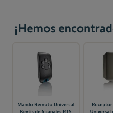
¡Hemos encontrado
Navigating through the elements of the carousel is possibl
Press to skip carousel
Mando Remoto Universal
Receptor
Keytis de 4 canales RTS
Universal 