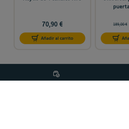
puerta
70,90 €
189,00 €
Añadir al carrito
Aña
Entrega gratis
P
PRODUCTOS
ASISTENCIA