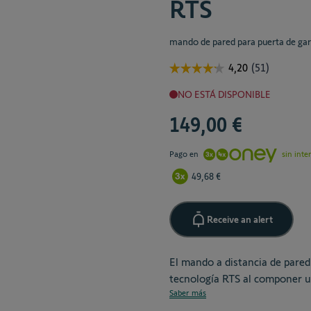
RTS
mando de pared para puerta de gar
NO ESTÁ DISPONIBLE
149,00 €
Pago en
sin inte
49,68 €
Receive an alert
El mando a distancia de pare
tecnología RTS al componer un 
Saber más