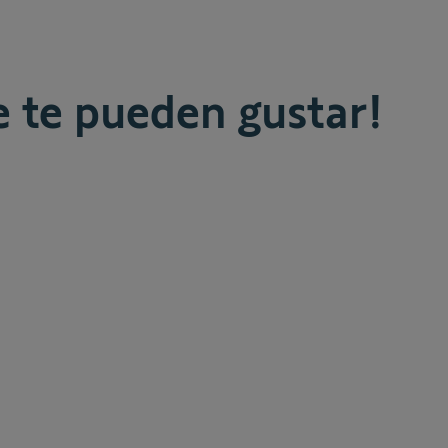
 te pueden gustar!
arousel navigation using the skip links.