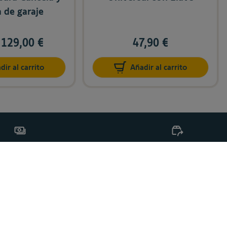
 de garaje
129,00 €
47,90 €
dir al carrito
Añadir al carrito
agos 100% seguro
14 días de devolución
DÓNDE COMPRAR
DESCUBRE SOMFY