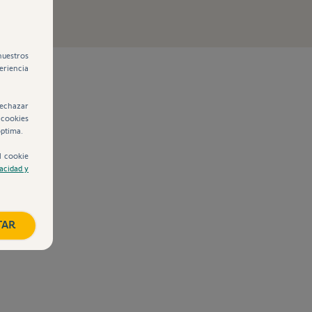
nuestros
eriencia
rechazar
 cookies
óptima.
l cookie
vacidad y
TAR