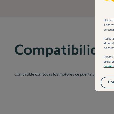
Nosotro
sitios 
de usuar
Respeta
Compatibilida
el uso 
no afec
Puedes 
prefere
cookie
Compatible con todas los motores de puerta y motorizac
Con