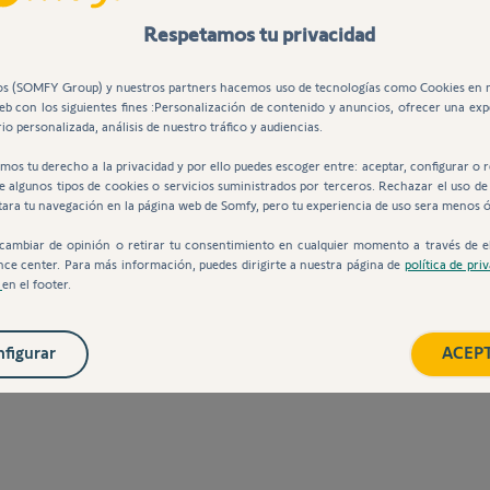
Respetamos tu privacidad
s (SOMFY Group) y nuestros partners hacemos uso de tecnologías como Cookies en 
web con los siguientes fines :Personalización de contenido y anuncios, ofrecer una exp
io personalizada, análisis de nuestro tráfico y audiencias.
mos tu derecho a la privacidad y por ello puedes escoger entre: aceptar, configurar o 
des
de algunos tipos de cookies o servicios suministrados por terceros. Rechazar el uso de
tara tu navegación en la página web de Somfy, pero tu experiencia de uso sera menos 
cambiar de opinión o retirar tu consentimiento en cualquier momento a través de e
nce center. Para más información, puedes dirigirte a nuestra página de
política de pri
s
en el footer.
ión de Somfy RTS.
figurar
ACEP