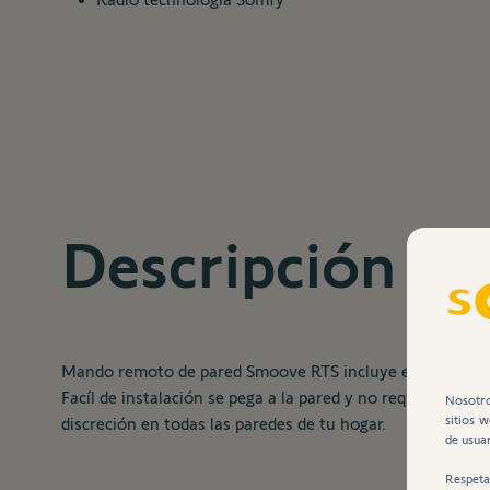
Descripción
Mando remoto de pared Smoove RTS incluye el marco, el 
Facíl de instalación se pega a la pared y no requiere co
Nosotro
sitios 
discreción en todas las paredes de tu hogar.
de usuar
Respeta