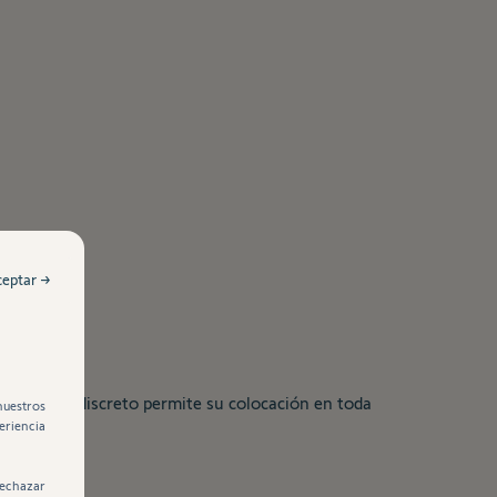
ceptar →
 moderno y discreto permite su colocación en toda
nuestros
eriencia
rechazar