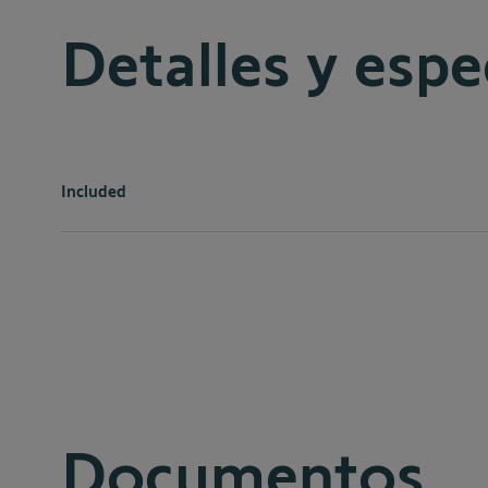
Detalles y espe
Included
Mando Smoove
Marco Blanco
1 pila 3V tipo CR2430
Guía de instalación
Documentos