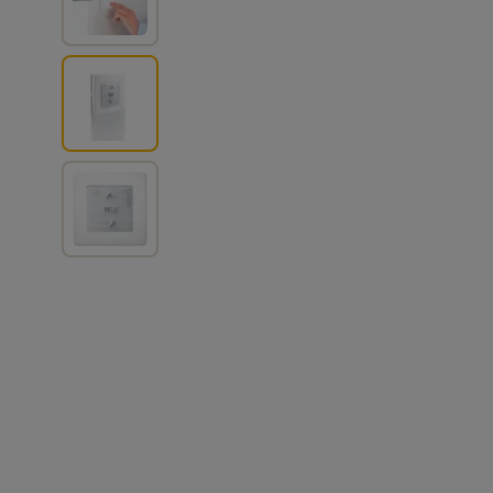
View larger image
View larger image