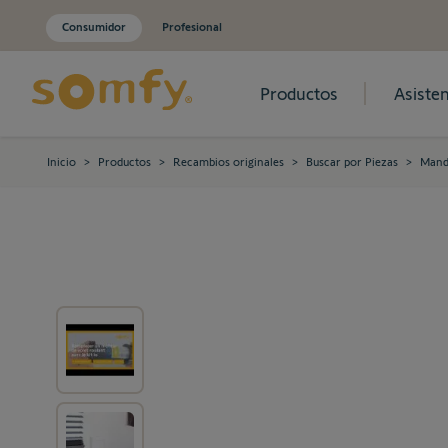
Consumidor
Profesional
Productos
Asisten
Ir al contenido
Inicio
>
Productos
>
Recambios originales
>
Buscar por Piezas
>
Mand
View larger image
View larger image