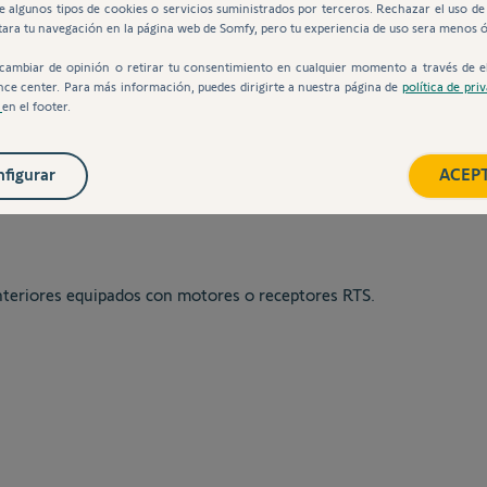
de algunos tipos de cookies o servicios suministrados por terceros. Rechazar el uso de
tara tu navegación en la página web de Somfy, pero tu experiencia de uso sera menos 
cambiar de opinión o retirar tu consentimiento en cualquier momento a través de e
nce center. Para más información, puedes dirigirte a nuestra página de
política de pri
s
en el footer.
des
figurar
ACEP
 interiores equipados con motores o receptores RTS.