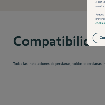
el uso 
no afec
Puedes 
prefere
cookie
Compatibilida
Con
Todas las instalaciones de persianas, toldos o persianas