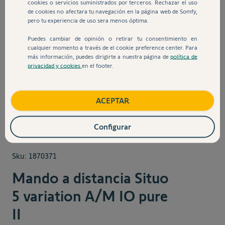
cookies o servicios suministrados por terceros. Rechazar el uso
de cookies no afectara tu navegación en la página web de Somfy,
pero tu experiencia de uso sera menos óptima.
Puedes cambiar de opinión o retirar tu consentimiento en
cualquier momento a través de el cookie preference center. Para
más información, puedes dirigirte a nuestra página de
política de
privacidad y cookies
en el footer.
View larger image
View larger image
View larger image
View larger 
ACEPTAR
Configurar
Sku:
1870371
Mando a distancia Situo
5 variation A/M IO pure
II