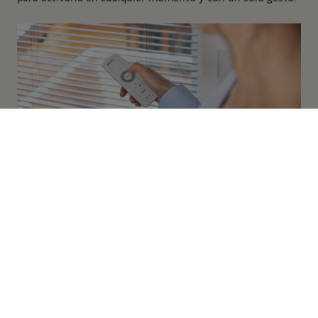
149,40 €
Añadir al carrito
Características
Características
técnicas
Alimentación:
1 pila CR2430 de 3V (incluida)
Ambiente de uso:
Interior