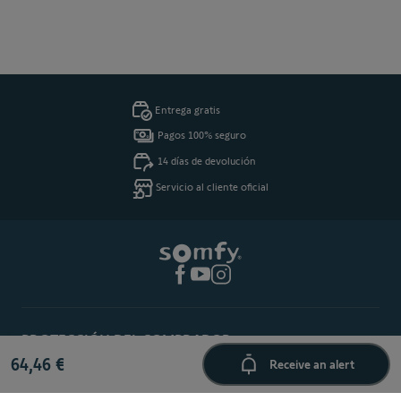
Entrega gratis
Pagos 100% seguro
14 días de devolución
Servicio al cliente oficial
PROTECCIÓN DEL COMPRADOR
64,46 €
Receive an alert
Esta tienda cumple con los criterios de calidad de Trusted Shops