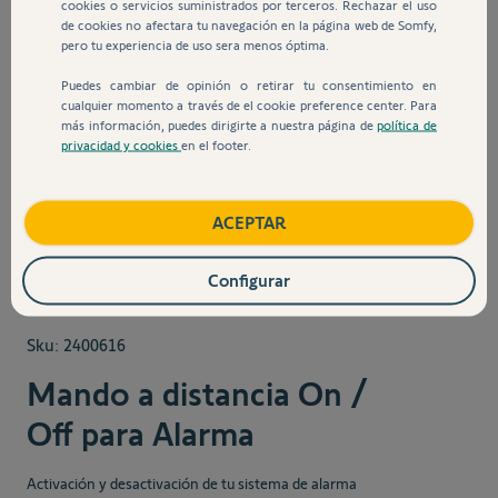
cookies o servicios suministrados por terceros. Rechazar el uso
de cookies no afectara tu navegación en la página web de Somfy,
pero tu experiencia de uso sera menos óptima.
Puedes cambiar de opinión o retirar tu consentimiento en
cualquier momento a través de el cookie preference center. Para
más información, puedes dirigirte a nuestra página de
política de
privacidad y cookies
en el footer.
View larger image
View larger image
ACEPTAR
Configurar
Sku:
2400616
Mando a distancia On /
Off para Alarma
Activación y desactivación de tu sistema de alarma