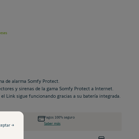
reses
tema de alarma Somfy Protect.
ctores y sirenas de la gama Somfy Protect a Internet.
 el Link sigue funcionando gracias a su batería integrada.
Pagos 100% seguro
Saber más
ceptar →