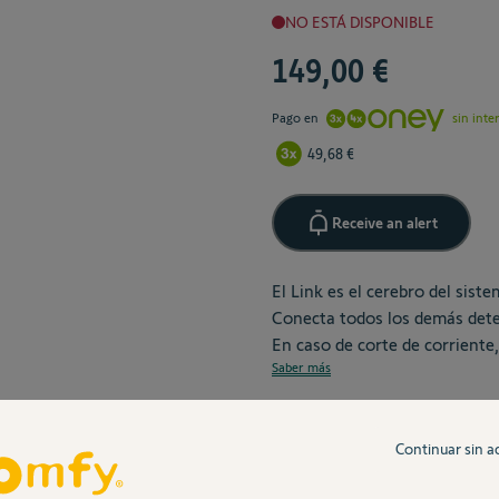
NO ESTÁ DISPONIBLE
149,00 €
Pago en
sin inte
49,68 €
Receive an alert
El Link es el cerebro del sis
Conecta todos los demás dete
En caso de corte de corriente,
Saber más
Envíos en 72h
Continuar sin a