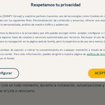
Respetamos tu privacidad
Entrega gratis
s (SOMFY Group) y nuestros partners hacemos uso de tecnologías como Cookies en 
web con los siguientes fines :Personalización de contenido y anuncios, ofrecer una exp
Descripción
io personalizada, análisis de nuestro tráfico y audiencias.
mos tu derecho a la privacidad y por ello puedes escoger entre: aceptar, configurar o 
de algunos tipos de cookies o servicios suministrados por terceros. Rechazar el uso de
tara tu navegación en la página web de Somfy, pero tu experiencia de uso sera menos 
cambiar de opinión o retirar tu consentimiento en cualquier momento a través de e
nce center. Para más información, puedes dirigirte a nuestra página de
política de pri
s
en el footer.
figurar
ACEP
a de alarma adaptado a tus necesidades añadiendo los detectores,
 Link en todo momento, durante la instalación, actualizaciones y 
 el Link o reiniciarlo