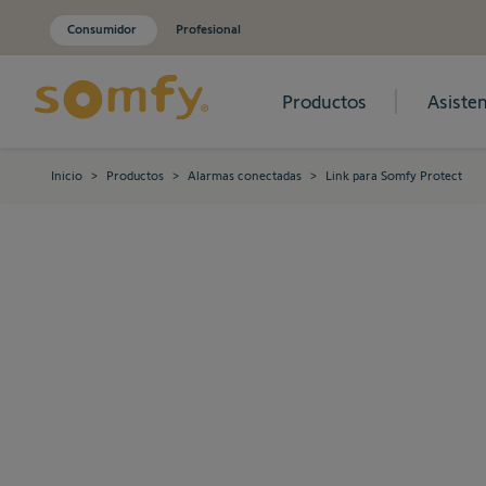
Consumidor
Profesional
Productos
Asisten
Ir al contenido
Inicio
>
Productos
>
Alarmas conectadas
>
Link para Somfy Protect