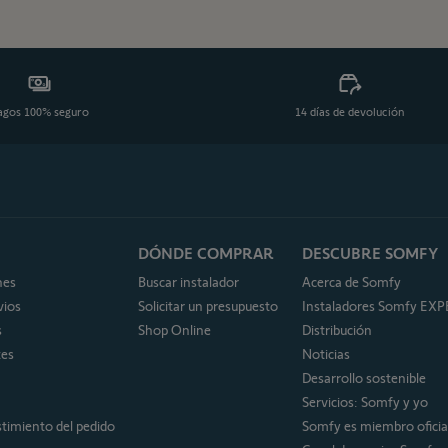
agos 100% seguro
14 días de devolución
DÓNDE COMPRAR
DESCUBRE SOMFY
nes
Buscar instalador
Acerca de Somfy
vios
Solicitar un presupuesto
Instaladores Somfy EX
s
Shop Online
Distribución
tes
Noticias
Desarrollo sostenible
Servicios: Somfy y yo
stimiento del pedido
Somfy es miembro ofici