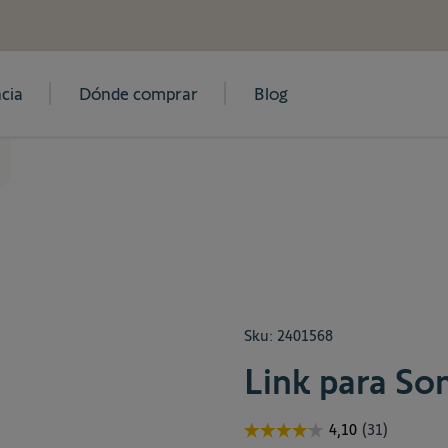
cia
Dónde comprar
Blog
Sku:
2401568
Link para So