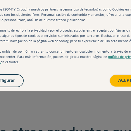
s (SOMFY Group) y nuestros partners hacemos uso de tecnologías como Cookies en 
web con los siguientes fines :Personalización de contenido y anuncios, ofrecer una exp
io personalizada, análisis de nuestro tráfico y audiencias.
mos tu derecho a la privacidad y por ello puedes escoger entre: aceptar, configurar o 
de algunos tipos de cookies o servicios suministrados por terceros. Rechazar el uso de
des
tara tu navegación en la página web de Somfy, pero tu experiencia de uso sera menos 
cambiar de opinión o retirar tu consentimiento en cualquier momento a través de e
nce center. Para más información, puedes dirigirte a nuestra página de
política de pri
s
en el footer.
figurar
ACEP