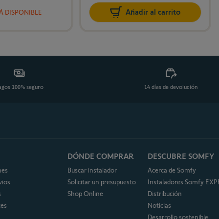
Añadir al carrito
Á DISPONIBLE
agos 100% seguro
14 días de devolución
DÓNDE COMPRAR
DESCUBRE SOMFY
nes
Buscar instalador
Acerca de Somfy
vios
Solicitar un presupuesto
Instaladores Somfy EX
s
Shop Online
Distribución
tes
Noticias
Desarrollo sostenible