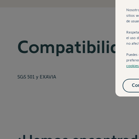
Nosotro
sitios 
de usuar
Respeta
el uso 
Compatibilida
no afec
Puedes 
prefere
cookie
SGS 501 y EXAVIA
Con