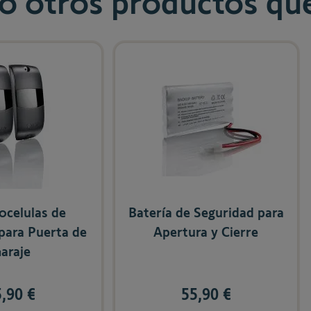
 otros productos que
e using the tab key. You can skip the carousel or go straight to c
ocelulas de
Batería de Seguridad para
para Puerta de
Apertura y Cierre
araje
,90 €
55,90 €