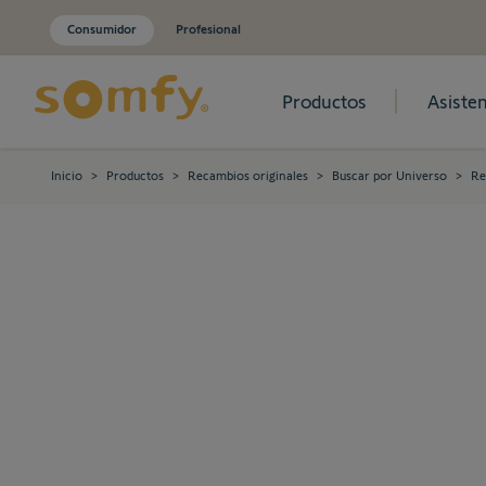
Consumidor
Profesional
Productos
Asisten
Ir al contenido
Inicio
>
Productos
>
Recambios originales
>
Buscar por Universo
>
Re