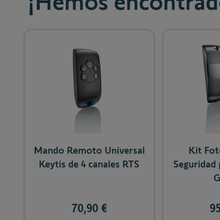
¡Hemos encontrado
Navigating through the elements of the carousel is possibl
Press to skip carousel
Mando Remoto Universal
Kit Fot
Keytis de 4 canales RTS
Seguridad 
G
95
70,90 €