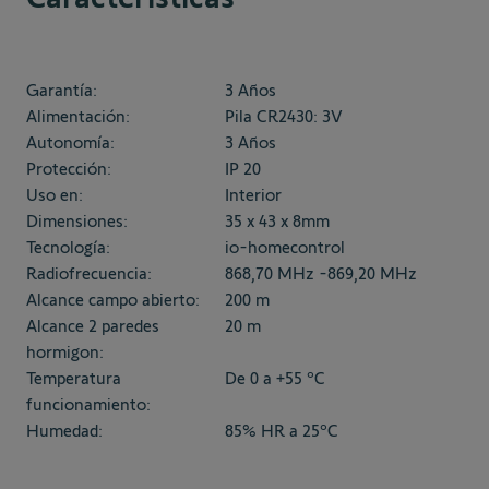
Garantía:
3 Años
Alimentación:
Pila CR2430: 3V
Autonomía:
3 Años
Protección:
IP 20
Uso en:
Interior
Dimensiones:
35 x 43 x 8mm
Tecnología:
io-homecontrol
Radiofrecuencia:
868,70 MHz -869,20 MHz
Alcance campo abierto:
200 m
Alcance 2 paredes
20 m
hormigon:
Temperatura
De 0 a +55 ºC
funcionamiento:
Humedad:
85% HR a 25ºC