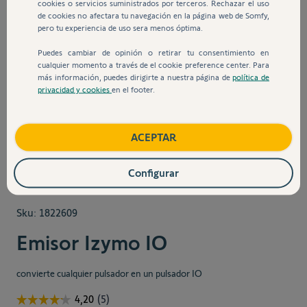
cookies o servicios suministrados por terceros. Rechazar el uso
de cookies no afectara tu navegación en la página web de Somfy,
pero tu experiencia de uso sera menos óptima.
Puedes cambiar de opinión o retirar tu consentimiento en
cualquier momento a través de el cookie preference center. Para
más información, puedes dirigirte a nuestra página de
política de
privacidad y cookies
en el footer.
View larger image
View larger image
View larger image
View larger 
ACEPTAR
Configurar
Sku:
1822609
Emisor Izymo IO
convierte cualquier pulsador en un pulsador IO